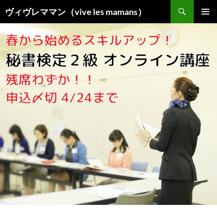
コ
検
ヴィヴレママン（vive les mamans）
ン
索
メインメ
テ
ニュー
ン
ツ
へ
ス
キ
ッ
プ