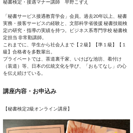
秘書検定・接遇マナー講師 早野こずえ
「秘書サービス接遇教育学会」会員。過去20年以上、秘書
実務・接客サービスの経験と、文部科学省後援 秘書技能検
定の研究・指導の実績を持つ。ビジネス系専門学校 秘書検
定担当 非常勤講師。
これまでに、学生から社会人まで【２級】【準１級】【１
級】合格者を多数輩出。
プライベートでは、茶道裏千家、いけばな池坊、着付け
（装道）等、日本の伝統文化を学び、「おもてなし」の心
を伝え続けている。
講座内容・お申込み
【秘書検定2級オンライン講座】