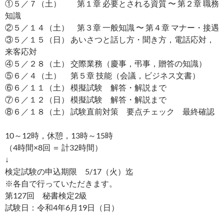
①５／７（土） 第１章 必要とされる資質 〜 第２章 職務
知識
②５／１４（土） 第３章 一般知識 〜 第４章 マナー・接遇
③５／１５（日） あいさつと話し方・聞き方，電話応対，
来客応対
④５／２８（土） 交際業務（慶事，弔事，贈答の知識）
⑤６／４（土） 第５章 技能（会議，ビジネス文書）
⑥６／１１（土） 模擬試験 解答・解説まで
⑦６／１２（日） 模擬試験 解答・解説まで
⑧６／１８（土） 試験直前対策 要点チェック 最終確認
10～12時，休憩，13時～15時
（4時間×8回 ＝ 計32時間）
↓
検定試験の申込期限 5/17（火）迄
※各自で行っていただきます。
第127回 秘書検定2級
試験日：令和4年6月19日（日）