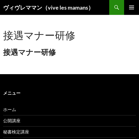
コ
検
ヴィヴレママン（vive les mamans）
ン
索
メインメ
テ
ニュー
ン
接遇マナー研修
ツ
へ
ス
接遇マナー研修
キ
ッ
プ
メニュー
ホーム
公開講座
秘書検定講座